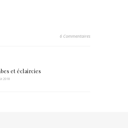
6 Commentaires
bes et éclaircies
ût 2018