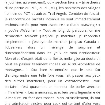
la journée, au week-end), ou « section hikers » (marcheurs
d’une partie du PCT, ou du JMT), les habitants des villages
non loin du PCT et autres Trail Angels. Combien de fois ai-
je rencontré de parfaits inconnus se sont immédiatement
enthousiasmés pour mon aventure ! « that’s aMAZing ! »
« you’re AWsome ! » Tout au long du parcours, on me
demandait souvent jusqu’où je marchais. Je répondais
simplement : « j’essaye de marcher jusqu’au Canada ».
J’observais alors un mélange de surprise et
d’incompréhension dans les yeux de mon interlocuteur.
Mon état d’esprit était de la fierté, mélangée au doute : il
peut se passer tellement choses en 4300 kilomètres de
montagne… Il faut bien reconnaître que le seul fait
d’entreprendre une telle folie vous fait passer aux yeux
des autres marcheurs, pour un extraterrestre. Pour
certains, c’est quasiment un honneur de parler avec un
« Thru hiker ». Les américains, avec leur sens légendaire de
la mesure, en font des tonnes. Mais culturellement, ils ont
une admiration sincère pour ceux qui tentent d’aller vers