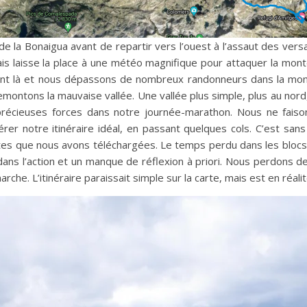
e la Bonaigua avant de repartir vers l’ouest à l’assaut des vers
ais laisse la place à une météo magnifique pour attaquer la mon
nt là et nous dépassons de nombreux randonneurs dans la mon
remontons la mauvaise vallée. Une vallée plus simple, plus au n
récieuses forces dans notre journée-marathon. Nous ne faiso
er notre itinéraire idéal, en passant quelques cols. C’est san
artes que nous avons téléchargées. Le temps perdu dans les blocs, 
dans l’action et un manque de réflexion à priori. Nous perdons d
che. L’itinéraire paraissait simple sur la carte, mais est en réalit