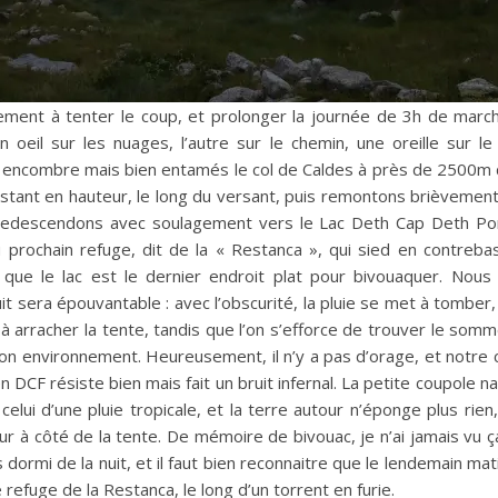
lement à tenter le coup, et prolonger la journée de 3h de ma
n oeil sur les nuages, l’autre sur le chemin, une oreille sur 
 encombre mais bien entamés le col de Caldes à près de 2500m d
stant en hauteur, le long du versant, puis remontons brièvement 
us redescendons avec soulagement vers le Lac Deth Cap Deth Po
 prochain refuge, dit de la « Restanca », qui sied en contre
que le lac est le dernier endroit plat pour bivouaquer. Nous
uit sera épouvantable : avec l’obscurité, la pluie se met à tombe
à arracher la tente, tandis que l’on s’efforce de trouver le somm
 mon environnement. Heureusement, il n’y a pas d’orage, et notre c
en DCF résiste bien mais fait un bruit infernal. La petite coupole n
t celui d’une pluie tropicale, et la terre autour n’éponge plus ri
à côté de la tente. De mémoire de bivouac, je n’ai jamais vu ça. 
rmi de la nuit, et il faut bien reconnaitre que le lendemain matin
refuge de la Restanca, le long d’un torrent en furie.