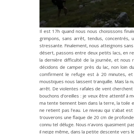
Il est 17h quand nous nous choisissons fina
grimpons, sans arrêt, tendus, concentrés, u
stressante. Finalement, nous atteignons sans
désert, passons entre deux petits lacs, en re
la dernière difficulté de la journée, et no
décidons de camper près du lac, non loin du
comfirment le refuge est à 20 minutes, et 
moustiques nous laissent tranquille. Mais la n
arrêt. De violentes rafales de vent cherchent 
bouchons d’oreilles : je veux être attentif à
ma tente tiennent bien dans la terre, la toile 
ne retient pas l’eau. Le niveau qui s’abat es
trouverons une flaque de 20 cm de profondeur 
connu tel déluge. Nous n’avons quasiment pas do
il neige même, dans la petite descente vers le 