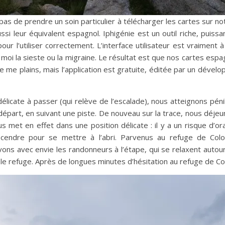
s de prendre un soin particulier à télécharger les cartes sur not
ussi leur équivalent espagnol. Iphigénie est un outil riche, puissa
r l’utiliser correctement. L’interface utilisateur est vraiment à r
i la sieste ou la migraine. Le résultat est que nos cartes esp
 Je me plains, mais l’application est gratuite, éditée par un déve
élicate à passer (qui relève de l’escalade), nous atteignons pén
épart, en suivant une piste. De nouveau sur la trace, nous déjeu
s met en effet dans une position délicate : il y a un risque d’
cendre pour se mettre à l’abri. Parvenus au refuge de Colo
ns avec envie les randonneurs à l’étape, qui se relaxent autour
le refuge. Après de longues minutes d’hésitation au refuge de C