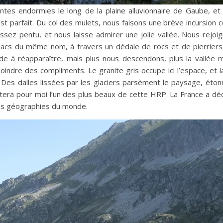
tes endormies le long de la plaine alluvionnaire de Gaube, et
arfait. Du col des mulets, nous faisons une brève incursion cô
sez pentu, et nous laisse admirer une jolie vallée. Nous rejoig
acs du même nom, à travers un dédale de rocs et de pierriers 
rde à réapparaître, mais plus nous descendons, plus la vallée m
moindre des compliments. Le granite gris occupe ici l’espace, et
. Des dalles lissées par les glaciers parsèment le paysage, ét
restera pour moi l’un des plus beaux de cette HRP. La France a 
lles géographies du monde.